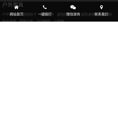
户外家具
网站首页
一键拨打
微信咨询
联系我们
户外遮阳伞
庭院秋千
庭院凉亭
庭院铸铝桌椅
庭院桌椅
阳台桌椅
阳台吊篮
庭院沙发
泳池躺椅
公园椅
客户案例
庭院花园
商业广场
阳台户外
行业动态
公司新闻
户外家具
联系我们
全国免费服务热线：
17279395595